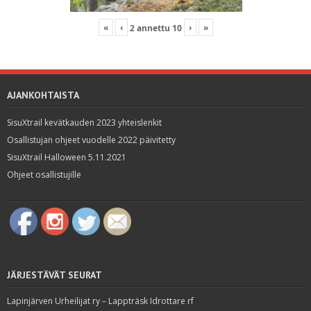
«
‹
›
»
2
annettu
10
AJANKOHTAISTA
SisuXtrail kevätkauden 2023 yhteislenkit
Osallistujan ohjeet vuodelle 2022 päivitetty
SisuXtrail Halloween 5.11.2021
Ohjeet osallistujille
JÄRJESTÄVÄT SEURAT
Lapinjärven Urheilijat ry – Lappträsk Idrottare rf