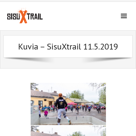
SisuXtrail
Kuvia – SisuXtrail 11.5.2019
Tietoa tapahtumasta
Ota yhteyttä
Kuvia