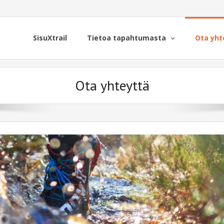
SisuXtrail
Tietoa tapahtumasta
Ota yht
Ota yhteyttä