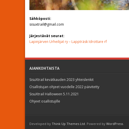
Sähköposti:
sisuxtrail@gmail.com
Järjestävät seurat:
Lapinjärven Urheilijat ry – Lappträsk Idrottare rf
AJANKOHTAISTA
SisuXtrail kevätkauden 2023 yhteislenkit
Osallistujan ohjeet vuodelle 2022 päivitetty
SisuXtrail Halloween 5.11.2021
Ohjeet osallistujille
Developed by
Think Up Themes Ltd
. Powered by
WordPress
.