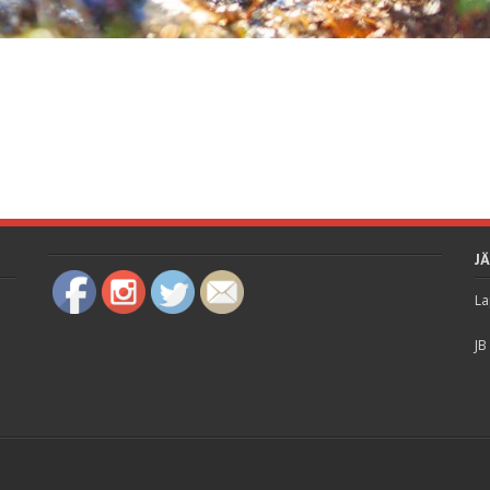
J
La
JB