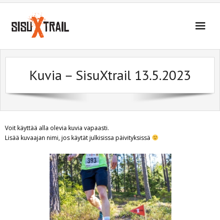
SisuXtrail
Kuvia – SisuXtrail 13.5.2023
Tietoa tapahtumasta
Ota yhteyttä
Kuvia
Voit käyttää alla olevia kuvia vapaasti.
Lisää kuvaajan nimi, jos käytät julkisissa päivityksissä