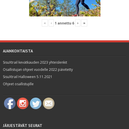
«
‹
›
»
1
annettu
6
AJANKOHTAISTA
SisuXtrail kevätkauden 2023 yhteislenkit
Osallistujan ohjeet vuodelle 2022 päivitetty
SisuXtrail Halloween 5.11.2021
Ohjeet osallistujille
JÄRJESTÄVÄT SEURAT