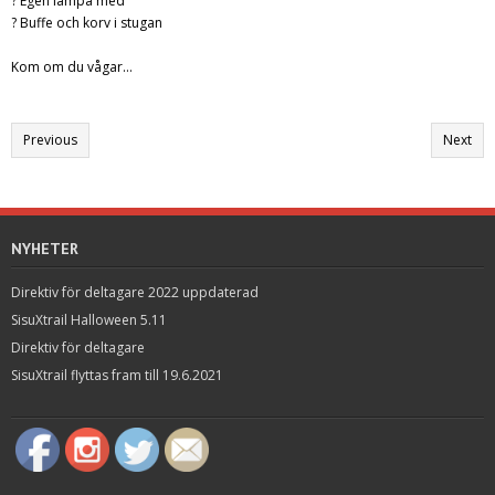
? Egen lampa med
? Buffe och korv i stugan
Kom om du vågar…
Previous
Next
NYHETER
Direktiv för deltagare 2022 uppdaterad
SisuXtrail Halloween 5.11
Direktiv för deltagare
SisuXtrail flyttas fram till 19.6.2021