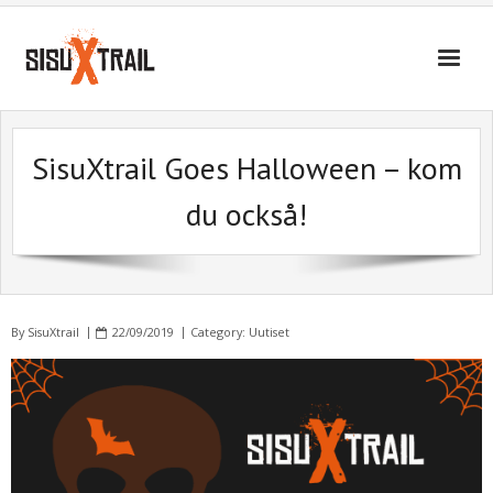
SisuXtrail
SisuXtrail Goes Halloween – kom
Information
du också!
Ta kontakt
Bilder
By
SisuXtrail
22/09/2019
Category:
Uutiset